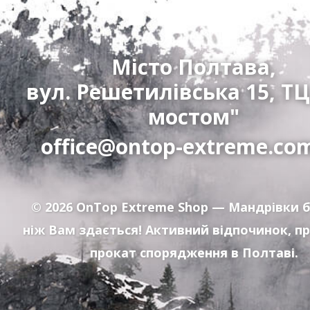
Місто Полтава,
вул. Решетилівська 15, ТЦ
мостом"
office@ontop-extreme.co
© 2026
OnTop Extreme Shop
— Мандрівки б
ніж Вам здається! Активний відпочинок, п
прокат спорядження в Полтаві.