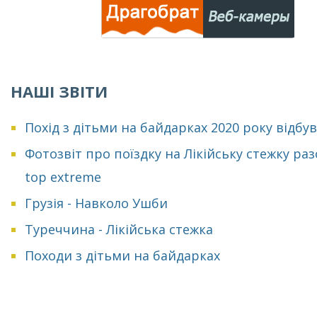
НАШІ ЗВІТИ
Похід з дітьми на байдарках 2020 року відбу
Фотозвіт про поїздку на Лікійську стежку раз
top extreme
Грузія - Навколо Ушби
Туреччина - Лікійська стежка
Походи з дітьми на байдарках