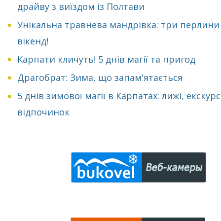
драйву з виїздом із Полтави
Унікальна травнева мандрівка: три перлини
вікенд!
Карпати кличуть! 5 днів магії та пригод
Драгобрат: Зима, що запам'ятається
5 днів зимової магії в Карпатах: лижі, екскурсі
відпочинок