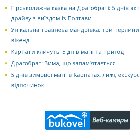
Гірськолижна казка на Драгобраті: 5 днів ак
драйву з виїздом із Полтави
Унікальна травнева мандрівка: три перлини
вікенд!
Карпати кличуть! 5 днів магії та пригод
Драгобрат: Зима, що запам'ятається
5 днів зимової магії в Карпатах: лижі, екскурсі
відпочинок