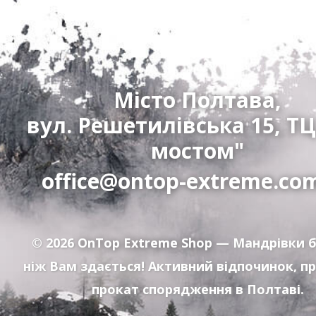
Місто Полтава,
вул. Решетилівська 15, ТЦ
мостом"
office@ontop-extreme.co
© 2026
OnTop Extreme Shop
— Мандрівки б
ніж Вам здається! Активний відпочинок, п
прокат спорядження в Полтаві.