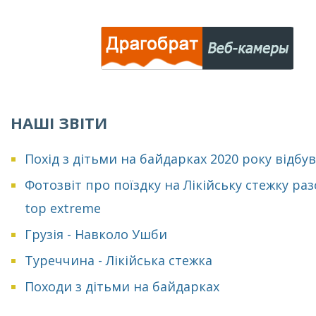
НАШІ ЗВІТИ
Похід з дітьми на байдарках 2020 року відбу
Фотозвіт про поїздку на Лікійську стежку раз
top extreme
Грузія - Навколо Ушби
Туреччина - Лікійська стежка
Походи з дітьми на байдарках