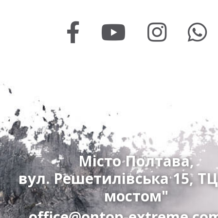
Місто Полтава,
вул. Решетилівська 15, ТЦ
мостом"
office@ontop-extreme.co