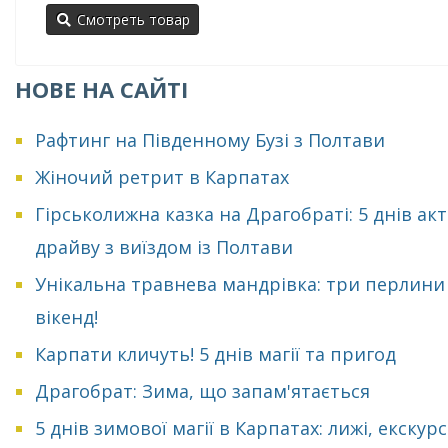
Смотреть товар
НОВЕ НА САЙТІ
Рафтинг на Південному Бузі з Полтави
Жіночий ретрит в Карпатах
Гірськолижна казка на Драгобраті: 5 днів ак
драйву з виїздом із Полтави
Унікальна травнева мандрівка: три перлини
вікенд!
Карпати кличуть! 5 днів магії та пригод
Драгобрат: Зима, що запам'ятається
5 днів зимової магії в Карпатах: лижі, екскурсі