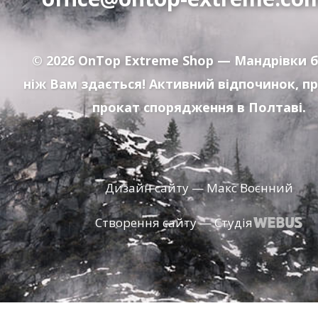
© 2026
OnTop Extreme Shop
— Мандрівки б
ніж Вам здається! Активний відпочинок, п
прокат спорядження в Полтаві.
Дизайн сайту — Макс Воєнний
Створення сайту — Студія