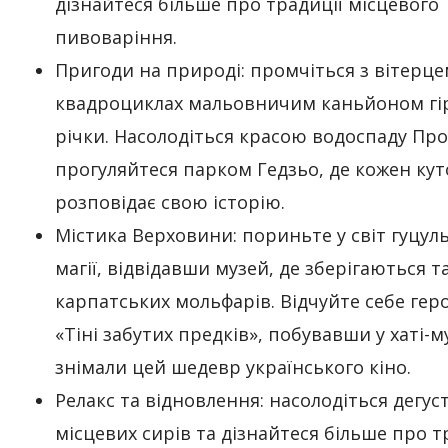
дізнайтеся більше про традиції місцевого
пивоваріння.
Пригоди на природі: промчіться з вітерце
квадроциклах мальовничим каньйоном гі
річки. Насолодіться красою водоспаду Про
прогуляйтеся парком Гедзьо, де кожен ку
розповідає свою історію.
Містика Верховини: пориньте у світ гуцул
магії, відвідавши музей, де зберігаються 
карпатських мольфарів. Відчуйте себе гер
«Тіні забутих предків», побувавши у хаті-му
знімали цей шедевр українського кіно.
Релакс та відновлення: насолодіться дегус
місцевих сирів та дізнайтеся більше про тр