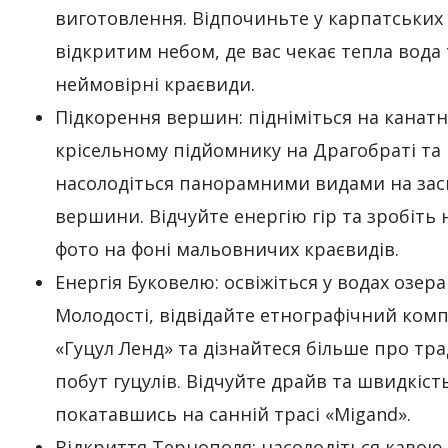
виготовлення. Відпочиньте у карпатських 
відкритим небом, де вас чекає тепла вода 
неймовірні краєвиди.
Підкорення вершин: підніміться на канатн
крісельному підйомнику на Драгобраті та
насолодіться панорамними видами на зас
вершини. Відчуйте енергію гір та зробіть 
фото на фоні мальовничих краєвидів.
Енергія Буковелю: освіжіться у водах озера
Молодості, відвідайте етнографічний ком
«Гуцул Ленд» та дізнайтеся більше про тра
побут гуцулів. Відчуйте драйв та швидкість
покатавшись на санній трасі «Migand».
Відкриття Тернополя: насолодіться кавою 