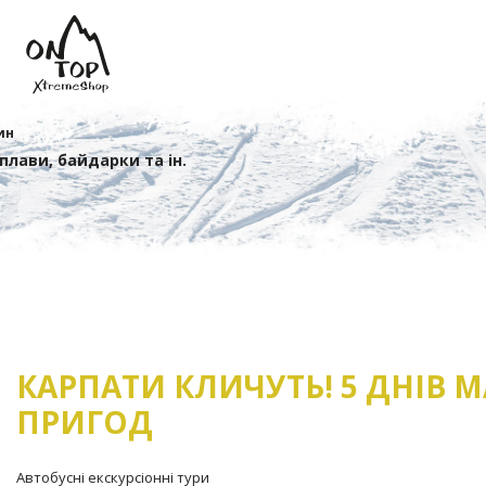
ин
сплави, байдарки та ін.
КАРПАТИ КЛИЧУТЬ! 5 ДНІВ МА
ПРИГОД
Автобусні екскурсіонні тури