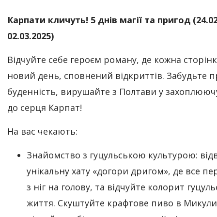
Карпати кличуть! 5 днів магії та пригод (24.02
02.03.2025)
Відчуйте себе героєм роману, де кожна сторінк
новий день, сповнений відкриттів. Забудьте п
буденність, вирушайте з Полтави у захоплюю
до серця Карпат!
На вас чекають:
Знайомство з гуцульською культурою: від
унікальну хату «догори дригом», де все п
з ніг на голову, та відчуйте колорит гуцул
життя. Скуштуйте крафтове пиво в Микули