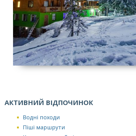
АКТИВНИЙ ВІДПОЧИНОК
Водні походи
Піші маршрути