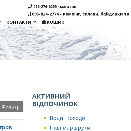
066-276-6255 - магазин
095-824-2774 - кемпінг, сплави, байдарки та і
КОНТАКТИ
КОШИК
АКТИВНИЙ
ВІДПОЧИНОК
рок:
Фильтр
Водні походи
тров
Піші маршрути