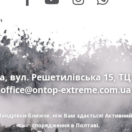
а, вул. Решетилівська 15, ТЦ
office@ontop-extreme.com.ua
андрівки ближче, ніж Вам здається! Активний
спорядження в Полтаві.