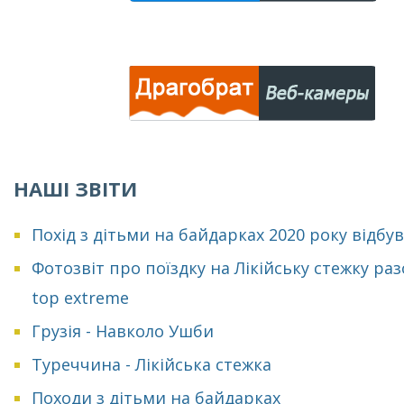
НАШІ ЗВІТИ
Похід з дітьми на байдарках 2020 року відбу
Фотозвіт про поїздку на Лікійську стежку раз
top extreme
Грузія - Навколо Ушби
Туреччина - Лікійська стежка
Походи з дітьми на байдарках