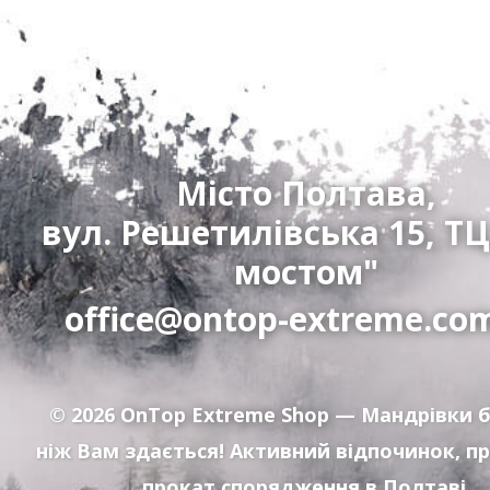
Місто Полтава,
вул. Решетилівська 15, ТЦ
мостом"
office@ontop-extreme.co
© 2026
OnTop Extreme Shop
— Мандрівки б
ніж Вам здається! Активний відпочинок, п
прокат спорядження в Полтаві.