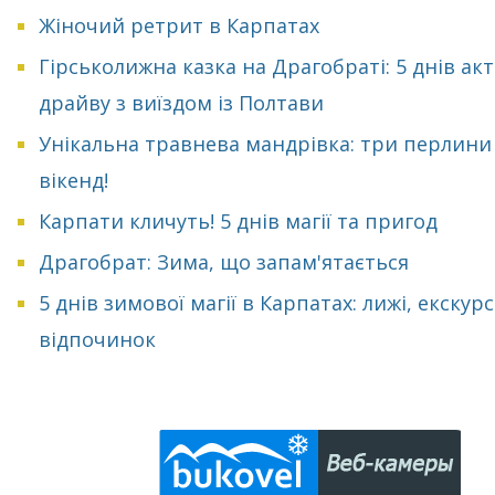
Жіночий ретрит в Карпатах
Гірськолижна казка на Драгобраті: 5 днів ак
драйву з виїздом із Полтави
Унікальна травнева мандрівка: три перлини
вікенд!
Карпати кличуть! 5 днів магії та пригод
Драгобрат: Зима, що запам'ятається
5 днів зимової магії в Карпатах: лижі, екскурсі
відпочинок