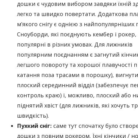
дошки є чудовим вибором завдяки їхній з
легко та швидко повертати. Додаткова пл
м’якого снігу є однією з найпопулярніших 
Сноуборди, які поєднують кембер і рокер,
популярні в різних умовах. Для лижників
популярним поєднанням є загнутий кінчик
легшого повороту та хорошої плавучості п
катання поза трасами в порошку), вигнут
плоский серединний відділ (забезпечує п
контроль краю) і, можливо, плоский або н
піднятий хвіст (для лижників, які хочуть 
швидкість).
Пухкий сніг:
саме тут спочатку було створе
дошки з повним рокером. Їхні кінчики / но