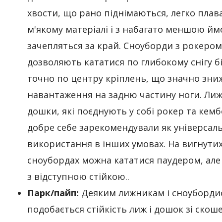
хвости, що рано піднімаються, легко плав
м'якому матеріалі і з набагато меншою йм
зачепляться за край. Сноуборди з рокером
дозволяють кататися по глибокому снігу б
точно по центру кріплень, що значно зни
навантаження на задню частину ноги. Лиж
дошки, які поєднують у собі рокер та кемб
добре себе зарекомендували як універсаль
використання в інших умовах. На вигнути
сноубордах можна кататися паудером, але
з відступною стійкою..
Парк/пайп:
Деяким лижникам і сноуборди
подобається стійкість лиж і дошок зі ско