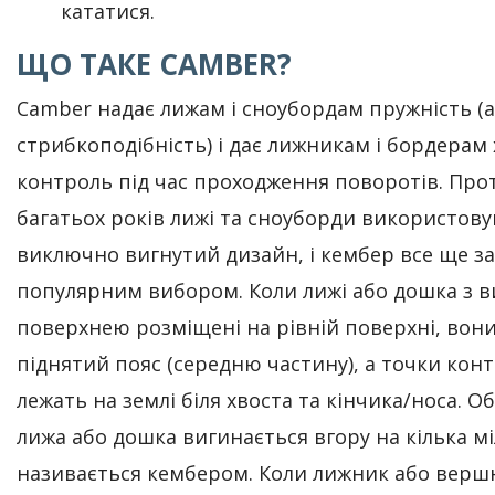
кататися.
ЩО ТАКЕ CAMBER?
Camber надає лижам і сноубордам пружність (
стрибкоподібність) і дає лижникам і бордера
контроль під час проходження поворотів. Про
багатьох років лижі та сноуборди використов
виключно вигнутий дизайн, і кембер все ще з
популярним вибором. Коли лижі або дошка з 
поверхнею розміщені на рівній поверхні, вон
піднятий пояс (середню частину), а точки конт
лежать на землі біля хвоста та кінчика/носа. Об
лижа або дошка вигинається вгору на кілька мі
називається кембером. Коли лижник або верш