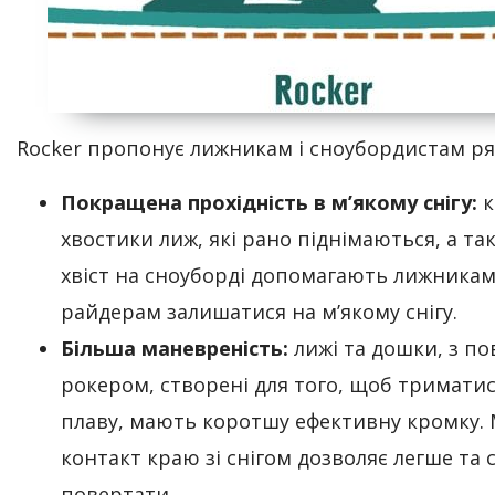
Rocker пропонує лижникам і сноубордистам ря
Покращена прохідність в м’якому снігу:
к
хвостики лиж, які рано піднімаються, а так
хвіст на сноуборді допомагають лижникам
райдерам залишатися на м’якому снігу.
Більша маневреність:
лижі та дошки, з п
рокером, створені для того, щоб триматис
плаву, мають коротшу ефективну кромку
контакт краю зі снігом дозволяє легше та
повертати.