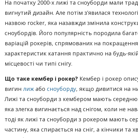
На початку 2000-х лижі та сноуборди мали тра
вигнутий дизайн. Але потім з’явилася технологі
назвою rocker, яка назавжди змінила конструк
сноубордів. Його популярність породила багат
варіацій рокерів, спрямованих на покращення
характеристик катання практично на будь-які
місцевості чи типі снігу.
Що таке кембер і рокер?
Кембер і рокер опи
вигин
лиж
або
сноуборду
, якщо дивитися на ни
Лижі та сноуборди з кембером мають середню
яка злегка вигинається над снігом, коли не на
тоді як лижі та сноуборди з рокером мають с
частину, яка спирається на сніг, а кінчики та 