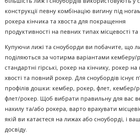
більшість лиж і сноубордів використовують у 
конструкції певну комбінацію вигину під ногам
рокера кінчика та хвоста для покращення
продуктивності на певних типах місцевості та с
Купуючи лижі та сноуборди ви побачите, що л
поділяються за чотирма варіантами кемберу/р
стандартні гірські, рокер на кінчику, рокер на 
хвості та повний рокер. Для сноубордів існує п
профілів дошки: кембер, рокер, флет, кембер/р
флет/рокер. Щоб вибрати правильну для вас 
нахилу та/або рокера, варто врахувати місцеві
якій ви катаєтеся на лижах або сноуборді, і ва
досвіду.