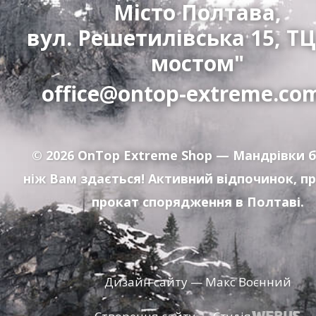
Місто Полтава,
вул. Решетилівська 15, ТЦ
мостом"
office@ontop-extreme.co
© 2026
OnTop Extreme Shop
— Мандрівки б
ніж Вам здається! Активний відпочинок, п
прокат спорядження в Полтаві.
Дизайн сайту — Макс Воєнний