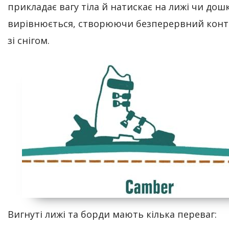
прикладає вагу тіла й натискає на лижі чи дош
вирівнюється, створюючи безперервний конт
зі снігом.
Вигнуті лижі та борди мають кілька переваг: