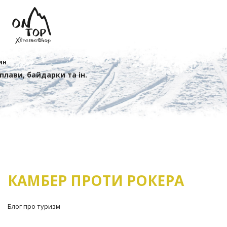
ин
сплави, байдарки та ін.
КАМБЕР ПРОТИ РОКЕРА
Блог про туризм