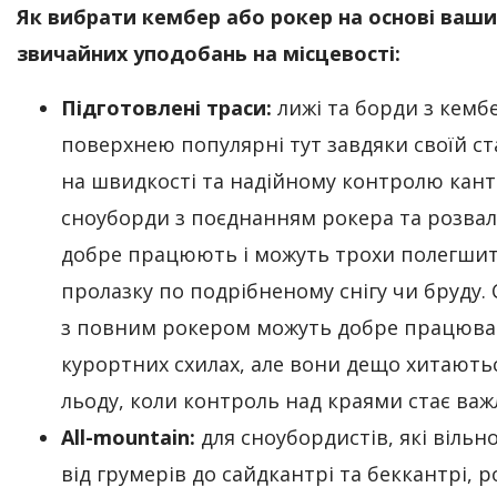
Як вибрати кембер або рокер на основі ваши
звичайних уподобань на місцевості:
Підготовлені траси:
лижі та борди з кемб
поверхнею популярні тут завдяки своїй ст
на швидкості та надійному контролю канті
сноуборди з поєднанням рокера та розвал
добре працюють і можуть трохи полегши
пролазку по подрібненому снігу чи бруду.
з повним рокером можуть добре працюва
курортних схилах, але вони дещо хитають
льоду, коли контроль над краями стає ва
All-mountain:
для сноубордистів, які вільн
від грумерів до сайдкантрі та беккантрі, р