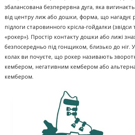
збалансована безперервна дуга, яка вигинаєть
від центру лиж або дошки, форма, що нагадує 
підлоги старовинного крісла-гойдалки (звідси 
«рокер»). Простір контакту дошки або лижі зн
безпосередньо під гонщиком, близько до ніг. У
колах ви почуєте, що рокер називають зворо
кембером, негативним кембером або альтер
кембером.