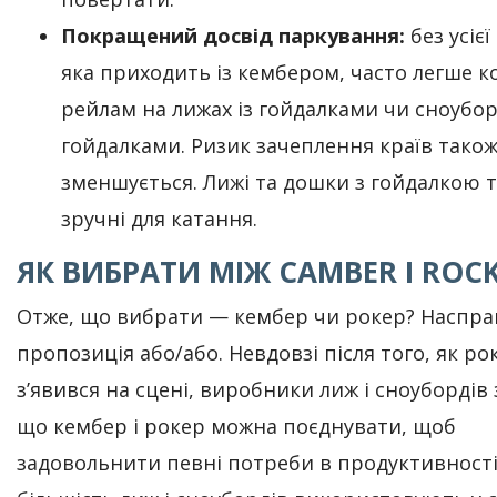
Покращений досвід паркування:
без усіє
яка приходить із кембером, часто легше к
рейлам на лижах із гойдалками чи сноубор
гойдалками. Ризик зачеплення країв тако
зменшується. Лижі та дошки з гойдалкою 
зручні для катання.
ЯК ВИБРАТИ МІЖ CAMBER І ROC
Отже, що вибрати — кембер чи рокер? Насправ
пропозиція або/або. Невдовзі після того, як ро
з’явився на сцені, виробники лиж і сноубордів 
що кембер і рокер можна поєднувати, щоб
задовольнити певні потреби в продуктивності