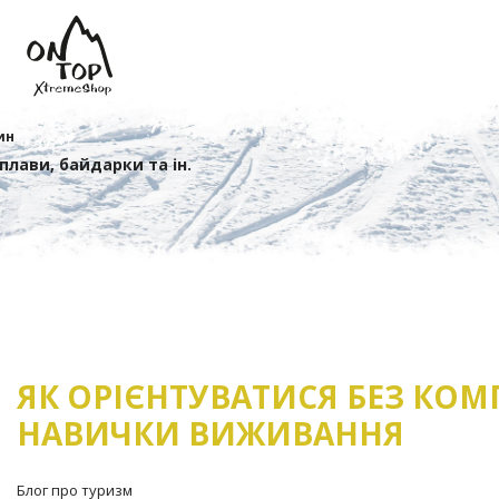
ин
сплави, байдарки та ін.
ЯК ОРІЄНТУВАТИСЯ БЕЗ КОМ
НАВИЧКИ ВИЖИВАННЯ
Блог про туризм