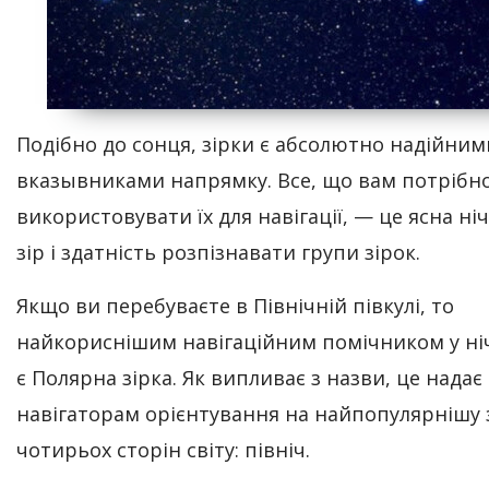
Подібно до сонця, зірки є абсолютно надійним
вказывниками напрямку. Все, що вам потрібн
використовувати їх для навігації, — це ясна ні
зір і здатність розпізнавати групи зірок.
Якщо ви перебуваєте в Північній півкулі, то
найкориснішим навігаційним помічником у ні
є Полярна зірка. Як випливає з назви, це надає
навігаторам орієнтування на найпопулярнішу 
чотирьох сторін світу: північ.