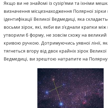
Якщо ви не знайомі із сузір’ями та їхніми меш
визначення місцезнаходження Полярної зірки
ідентифікації Великої Ведмедиці, яка складаєть
восьми зірок, які, якби ви з’єднали крапки між
утворили б форму, не зовсім схожу на великий
кривою ручкою. Дотримуючись уявної лінії, як
тягнеться вгору від двох крайніх зірок Великої
Ведмедиці, ви зрештою натрапите на Полярну 