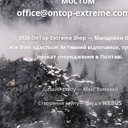
мостом"
office@ontop-extreme.co
© 2026
OnTop Extreme Shop
— Мандрівки б
ніж Вам здається! Активний відпочинок, п
прокат спорядження в Полтаві.
Дизайн сайту — Макс Воєнний
Створення сайту — Студія