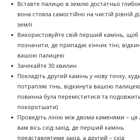
Вставте палицю в землю достатньо глибо
вона стояла самостійно на чистій рівній д
землі
Використовуйте свій перший камінь, щоб
позначити, де припадає кінчик тіні, відки
вашою палицею
Зачекайте 30 хвилин
Покладіть другий камінь у нову точку, куд
потрапляє тінь, відкинута вашою палицею
повинна була переміститися та подовжит
покоротшати)
Проведіть лінію між двома каменями – ця л
вам вісь схід-захід, де перший камінь
представлятиме захід, а другий – схід