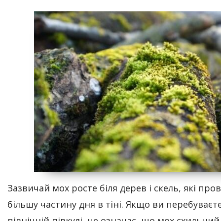
Зазвичай мох росте біля дерев і скель, які про
більшу частину дня в тіні. Якщо ви перебуваєт
північній півкулі, це означає, що мох схильний