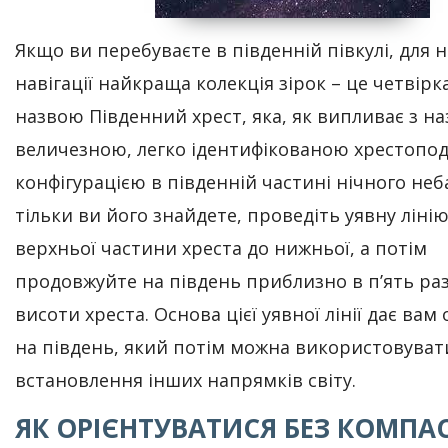
Якщо ви перебуваєте в південній півкулі, для н
навігації найкраща колекція зірок – це четвірка
назвою Південний хрест, яка, як випливає з на
величезною, легко ідентифікованою хрестопо
конфігурацією в південній частині нічного неба
тільки ви його знайдете, проведіть уявну лінію
верхньої частини хреста до нижньої, а потім
продовжуйте на південь приблизно в п’ять ра
висоти хреста. Основа цієї уявної лінії дає вам
на південь, який потім можна використовуват
встановлення інших напрямків світу.
ЯК ОРІЄНТУВАТИСЯ БЕЗ КОМПАС