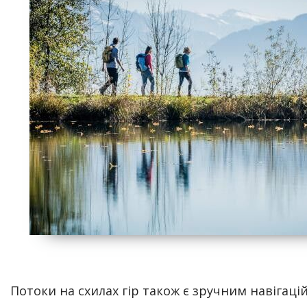
Потоки на схилах гір також є зручним навігац