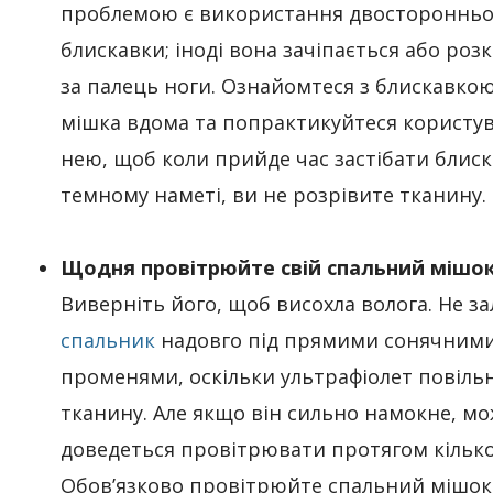
проблемою є використання двосторонньо
блискавки; іноді вона зачіпається або роз
за палець ноги. Ознайомтеся з блискавко
мішка вдома та попрактикуйтеся користу
нею, щоб коли прийде час застібати блиск
темному наметі, ви не розрівите тканину.
Щодня провітрюйте свій спальний мішо
Виверніть його, щоб висохла волога. Не з
спальник
надовго під прямими сонячним
променями, оскільки ультрафіолет повіль
тканину. Але якщо він сильно намокне, м
доведеться провітрювати протягом кілько
Обов’язково провітрюйте спальний мішок,