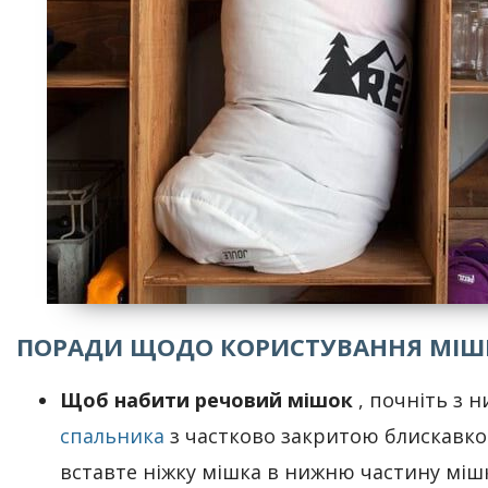
ПОРАДИ ЩОДО КОРИСТУВАННЯ МІШ
Щоб набити речовий мішок
, почніть з н
спальника
з частково закритою блискавко
вставте ніжку мішка в нижню частину міш