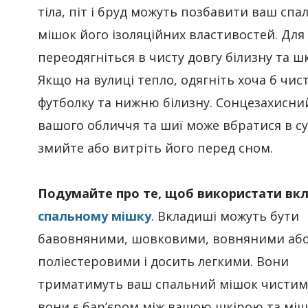
тіла, піт і бруд можуть позбавити ваш сп
мішок його ізоляційних властивостей. Для
переодягніться в чисту довгу білизну та ш
Якщо на вулиці тепло, одягніть хоча б чис
футболку та нижню білизну. Сонцезахисни
вашого обличчя та шиї може вбратися в су
змийте або витріть його перед сном.
Подумайте про те, щоб використати вк
спальному мішку
. Вкладиші можуть бути
бавовняними, шовковими, вовняними аб
поліестеровими і досить легкими. Вони
триматимуть ваш спальний мішок чистим
вони є бар’єром між вашою шкірою та міш