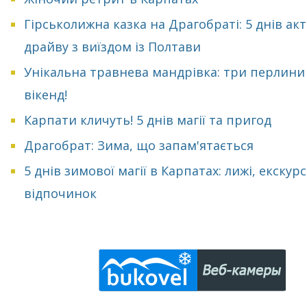
Гірськолижна казка на Драгобраті: 5 днів ак
драйву з виїздом із Полтави
Унікальна травнева мандрівка: три перлини
вікенд!
Карпати кличуть! 5 днів магії та пригод
Драгобрат: Зима, що запам'ятається
5 днів зимової магії в Карпатах: лижі, екскурсі
відпочинок