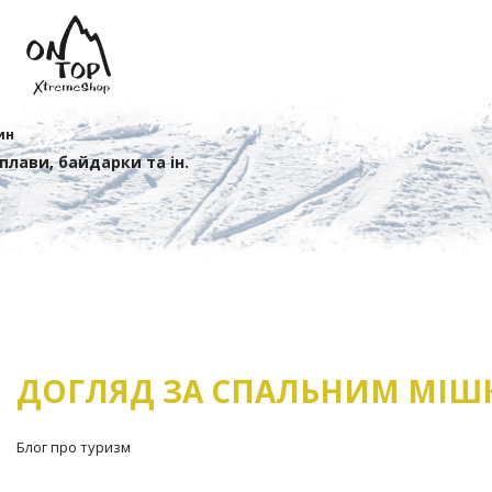
ин
сплави, байдарки та ін.
ДОГЛЯД ЗА СПАЛЬНИМ МІ
Блог про туризм