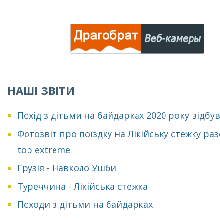
НАШІ ЗВІТИ
Похід з дітьми на байдарках 2020 року відбу
Фотозвіт про поїздку на Лікійську стежку раз
top extreme
Грузія - Навколо Ушби
Туреччина - Лікійська стежка
Походи з дітьми на байдарках