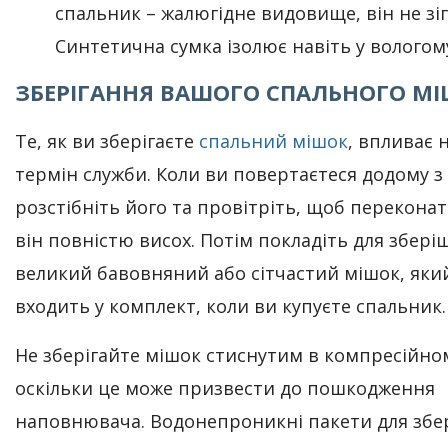
спальник – жалюгідне видовище, він не зіг
Синтетична сумка ізолює навіть у вологому
ЗБЕРІГАННЯ ВАШОГО СПАЛЬНОГО М
Те, як ви зберігаєте
спальний мішок
, впливає 
термін служби. Коли ви повертаєтеся додому з
розстібніть його та провітріть, щоб перекона
він повністю висох. Потім покладіть для збері
великий бавовняний або сітчастий мішок, яки
входить у комплект, коли ви купуєте спальник
Не зберігайте мішок стиснутим в компресійном
оскільки це може призвести до пошкодження
наповнювача. Водонепроникні пакети для збе