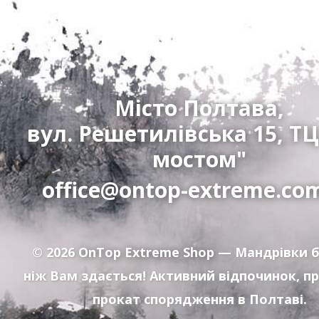
Місто Полтава,
вул. Решетилівська 15, ТЦ
мостом"
office@ontop-extreme.co
© 2026
OnTop Extreme Shop
— Мандрівки б
ніж Вам здається! Активний відпочинок, п
прокат спорядження в Полтаві.