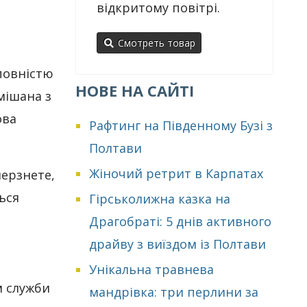
відкритому повітрі.
Смотреть товар
 повністю
НОВЕ НА САЙТІ
мішана з
ова
Рафтинг на Південному Бузі з
Полтави
Жіночий ретрит в Карпатах
мерзнете,
ься
Гірськолижна казка на
Драгобраті: 5 днів активного
драйву з виїздом із Полтави
Унікальна травнева
м служби
мандрівка: три перлини за