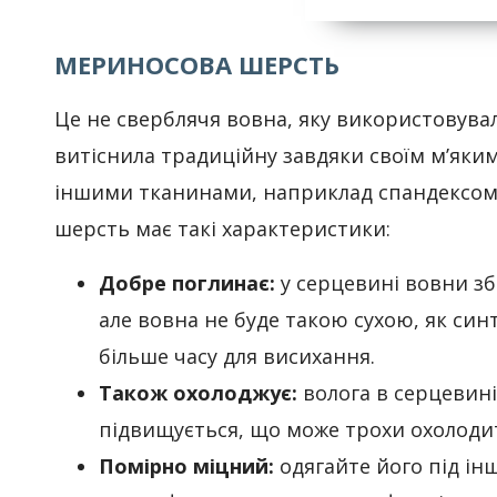
МЕРИНОСОВА ШЕРСТЬ
Це не сверблячя вовна, яку використовувал
витіснила традиційну завдяки своїм м’яки
іншими тканинами, наприклад спандексом,
шерсть має такі характеристики:
Добре поглинає:
у серцевині вовни збе
але вовна не буде такою сухою, як си
більше часу для висихання.
Також охолоджує:
волога в серцевині
підвищується, що може трохи охолодит
Помірно міцний:
одягайте його під і