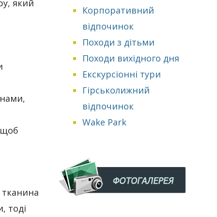
ру, який
Корпоративний
відпочинок
Походи з дітьми
Походи вихідного дня
и
Екскурсіонні тури
Гірськолижний
инами,
відпочинок
Wake Park
 щоб
 тканина
, тоді