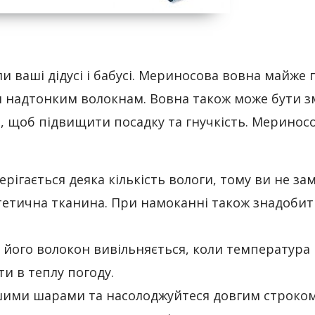
и ваші дідусі і бабусі. Мериносова вовна майже
м надтонким волокнам. Вовна також може бути з
 щоб підвищити посадку та гнучкість. Меринос
рігається деяка кількість вологи, тому ви не за
нтетична тканина. При намоканні також знадобит
 його волокон вивільняється, коли температура
и в теплу погоду.
ншими шарами та насолоджуйтеся довгим строко