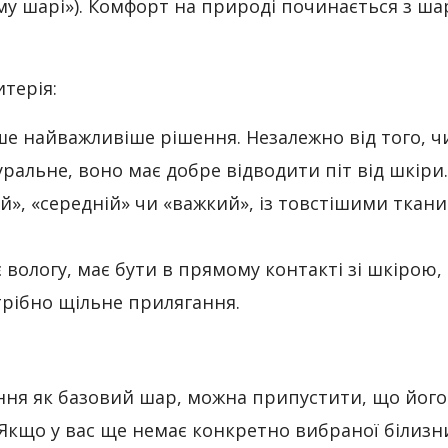
му шарі»). Комфорт на природі починається з ша
итерія:
е найважливіше рішення. Незалежно від того, ч
ральне, воно має добре відводити піт від шкіри.
й», «середній» чи «важкий», із товстішими ткан
вологу, має бути в прямому контакті зі шкірою,
рібно щільне прилягання.
ння як базовий шар, можна припустити, що його
Якщо у вас ще немає конкретно вибраної білизни