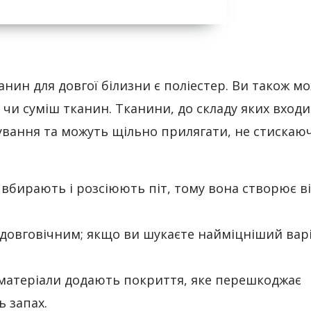
ин для довгої білизни є поліестер. Ви також м
 чи суміш тканин. Тканини, до складу яких вход
вання та можуть щільно прилягати, не стискаюч
вбирають і розсіюють піт, тому вона створює в
довговічним; якщо ви шукаєте найміцніший варі
 матеріали додають покриття, яке перешкоджає
 запах.