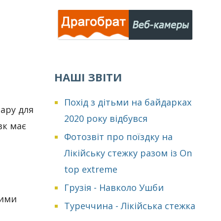
НАШІ ЗВІТИ
Похід з дітьми на байдарках
ару для
2020 року відбувся
вк має
Фотозвіт про поїздку на
Лікійську стежку разом із On
top extreme
Грузія - Навколо Ушби
шими
Туреччина - Лікійська стежка