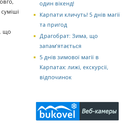
овго,
один вікенд!
 суміші
Карпати кличуть! 5 днів магії
та пригод
, що
Драгобрат: Зима, що
запам'ятається
5 днів зимової магії в
Карпатах: лижі, екскурсії,
відпочинок