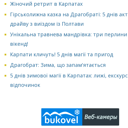
Жіночий ретрит в Карпатах
Гірськолижна казка на Драгобраті: 5 днів ак
драйву з виїздом із Полтави
Унікальна травнева мандрівка: три перлини
вікенд!
Карпати кличуть! 5 днів магії та пригод
Драгобрат: Зима, що запам'ятається
5 днів зимової магії в Карпатах: лижі, екскурсі
відпочинок