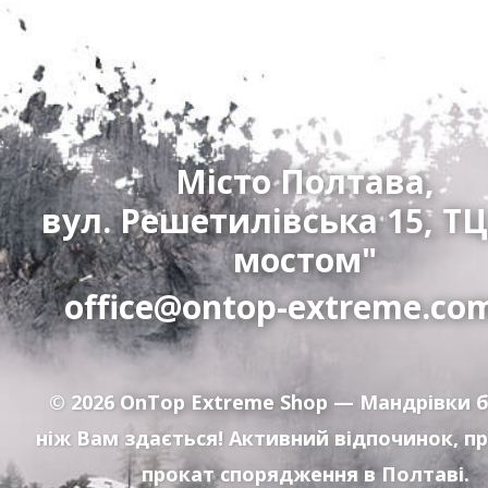
Місто Полтава,
вул. Решетилівська 15, ТЦ
мостом"
office@ontop-extreme.co
© 2026
OnTop Extreme Shop
— Мандрівки б
ніж Вам здається! Активний відпочинок, п
прокат спорядження в Полтаві.