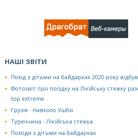
НАШІ ЗВІТИ
Похід з дітьми на байдарках 2020 року відбу
Фотозвіт про поїздку на Лікійську стежку раз
top extreme
Грузія - Навколо Ушби
Туреччина - Лікійська стежка
Походи з дітьми на байдарках