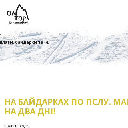
ин
сплави, байдарки та ін.
НА БАЙДАРКАХ ПО ПСЛУ. М
НА ДВА ДНІ!
Водні походи