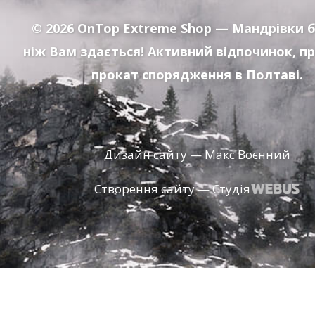
© 2026
OnTop Extreme Shop
— Мандрівки б
ніж Вам здається! Активний відпочинок, п
прокат спорядження в Полтаві.
Дизайн сайту — Макс Воєнний
Створення сайту — Студія