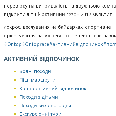
перевірку на витривалість та дружньою комп
відкрити літній активний сезон 2017 мультип
локрос, веслування на байдарках, спортивне
орієнтування на місцевості. Перевір себе разо
#Ontop
#Ontoprace
#активнийвідпочинок
#пол
АКТИВНИЙ ВІДПОЧИНОК
Водні походи
Піші маршрути
Корпоративний відпочинок
Походи з дітьми
Походи вихідного дня
Екскурсіонні тури