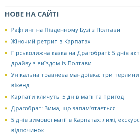
НОВЕ НА САЙТІ
Рафтинг на Південному Бузі з Полтави
Жіночий ретрит в Карпатах
Гірськолижна казка на Драгобраті: 5 днів ак
драйву з виїздом із Полтави
Унікальна травнева мандрівка: три перлини
вікенд!
Карпати кличуть! 5 днів магії та пригод
Драгобрат: Зима, що запам'ятається
5 днів зимової магії в Карпатах: лижі, екскурсі
відпочинок