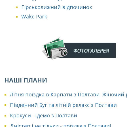
Гірськолижний відпочинок
Wake Park
НАШІ ПЛАНИ
Літня поїздка в Карпати з Полтави. Жіночий
Південний Буг та літній релакс з Полтави
Крокуси - їдемо з Полтави
Дністер і не тільки - поїздка з Полтави!