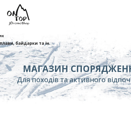
ин
сплави, байдарки та ін.
МАГАЗИН СПОРЯДЖЕН
Для походів та активного відпо