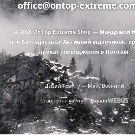
office@ontop-extreme.co
© 2026
OnTop Extreme Shop
— Мандрівки б
ніж Вам здається! Активний відпочинок, п
прокат спорядження в Полтаві.
Дизайн сайту — Макс Воєнний
Створення сайту — Студія