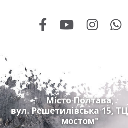
Місто Полтава,
вул. Решетилівська 15, ТЦ
мостом"