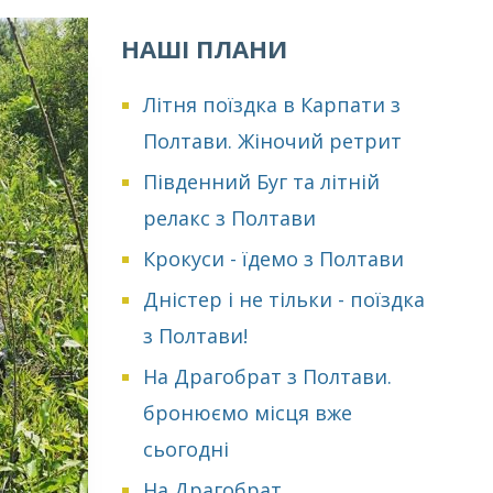
НАШІ ПЛАНИ
Літня поїздка в Карпати з
Полтави. Жіночий ретрит
Південний Буг та літній
релакс з Полтави
Крокуси - їдемо з Полтави
Дністер і не тільки - поїздка
з Полтави!
На Драгобрат з Полтави.
бронюємо місця вже
сьогодні
На Драгобрат